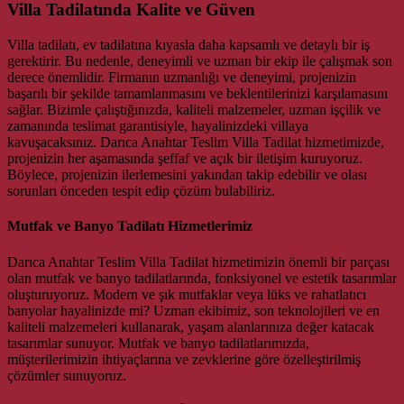
Villa Tadilatında Kalite ve Güven
Villa tadilatı, ev tadilatına kıyasla daha kapsamlı ve detaylı bir iş
gerektirir. Bu nedenle, deneyimli ve uzman bir ekip ile çalışmak son
derece önemlidir. Firmanın uzmanlığı ve deneyimi, projenizin
başarılı bir şekilde tamamlanmasını ve beklentilerinizi karşılamasını
sağlar. Bizimle çalıştığınızda, kaliteli malzemeler, uzman işçilik ve
zamanında teslimat garantisiyle, hayalinizdeki villaya
kavuşacaksınız. Darıca Anahtar Teslim Villa Tadilat hizmetimizde,
projenizin her aşamasında şeffaf ve açık bir iletişim kuruyoruz.
Böylece, projenizin ilerlemesini yakından takip edebilir ve olası
sorunları önceden tespit edip çözüm bulabiliriz.
Mutfak ve Banyo Tadilatı Hizmetlerimiz
Darıca Anahtar Teslim Villa Tadilat hizmetimizin önemli bir parçası
olan mutfak ve banyo tadilatlarında, fonksiyonel ve estetik tasarımlar
oluşturuyoruz. Modern ve şık mutfaklar veya lüks ve rahatlatıcı
banyolar hayalinizde mi? Uzman ekibimiz, son teknolojileri ve en
kaliteli malzemeleri kullanarak, yaşam alanlarınıza değer katacak
tasarımlar sunuyor. Mutfak ve banyo tadilatlarımızda,
müşterilerimizin ihtiyaçlarına ve zevklerine göre özelleştirilmiş
çözümler sunuyoruz.