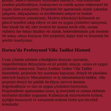
geniştir. Sadece duvarları boyamakla kalmıyor; villa mimarisini
yeniden şekillendiriyor, fonksiyonel ve estetik açıdan mükemmel bir
yaşam alanı yaratıyoruz. Projenizin her aşamasında sizinle yakından
çalışarak, ihtiyaçlarınızı ve tercihlerinizi anlıyor ve bunları
tasarımlarımıza yansıtıyoruz. Modern teknolojiyi kullanarak en
güncel trendleri takip ediyor ve size en uygun çözümleri sunuyoruz.
İster klasik bir stil, ister modern bir tasarım tercih edin, uzman
ekibimiz her detayı titizlikle ele alarak, beklentilerinizin çok ötesinde
bir sonuç ortaya koyuyor. Her projemizi, kişiye özel ve benzersiz bir
şekilde tasarlıyoruz.
Darıca’da Profesyonel Villa Tadilat Hizmeti
Uzun yıllardır sektörde edindiğimiz deneyim sayesinde,
müşterilerimizin ihtiyaçlarını en iyi şekilde anlayıp, onlara en uygun
çözümleri sunuyoruz. Darıca Anahtar Teslim Villa Tadilat
hizmetimiz, projenizin her aşamasını kapsayan, detaylı bir planlama
süreciyle başlıyor. Mimarlarımız ve iç mimarlarımızla birlikte, villa
projenizi detaylı bir şekilde inceliyor, mevcut durumu
değerlendiriyor ve size en uygun çözümleri öneriyoruz.
Projelendirme aşamasından sonra, iş deneyimli ve uzman ekibimiz
tarafından titizlikle uygulanır. Kullanılacak malzemelerin kalitesi,
işçiliğin hassasiyeti ve zamanında teslimat bizim için öncelikli
konulardır.