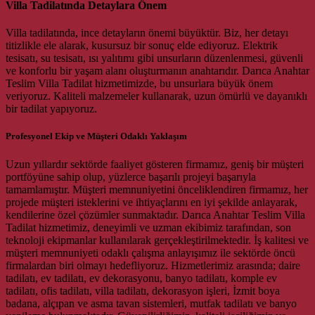
Villa Tadilatında Detaylara Önem
Villa tadilatında, ince detayların önemi büyüktür. Biz, her detayı
titizlikle ele alarak, kusursuz bir sonuç elde ediyoruz. Elektrik
tesisatı, su tesisatı, ısı yalıtımı gibi unsurların düzenlenmesi, güvenli
ve konforlu bir yaşam alanı oluşturmanın anahtarıdır. Darıca Anahtar
Teslim Villa Tadilat hizmetimizde, bu unsurlara büyük önem
veriyoruz. Kaliteli malzemeler kullanarak, uzun ömürlü ve dayanıklı
bir tadilat yapıyoruz.
Profesyonel Ekip ve Müşteri Odaklı Yaklaşım
Uzun yıllardır sektörde faaliyet gösteren firmamız, geniş bir müşteri
portföyüne sahip olup, yüzlerce başarılı projeyi başarıyla
tamamlamıştır. Müşteri memnuniyetini önceliklendiren firmamız, her
projede müşteri isteklerini ve ihtiyaçlarını en iyi şekilde anlayarak,
kendilerine özel çözümler sunmaktadır. Darıca Anahtar Teslim Villa
Tadilat hizmetimiz, deneyimli ve uzman ekibimiz tarafından, son
teknoloji ekipmanlar kullanılarak gerçekleştirilmektedir. İş kalitesi ve
müşteri memnuniyeti odaklı çalışma anlayışımız ile sektörde öncü
firmalardan biri olmayı hedefliyoruz. Hizmetlerimiz arasında; daire
tadilatı, ev tadilatı, ev dekorasyonu, banyo tadilatı, komple ev
tadilatı, ofis tadilatı, villa tadilatı, dekorasyon işleri, İzmit boya
badana, alçıpan ve asma tavan sistemleri, mutfak tadilatı ve banyo