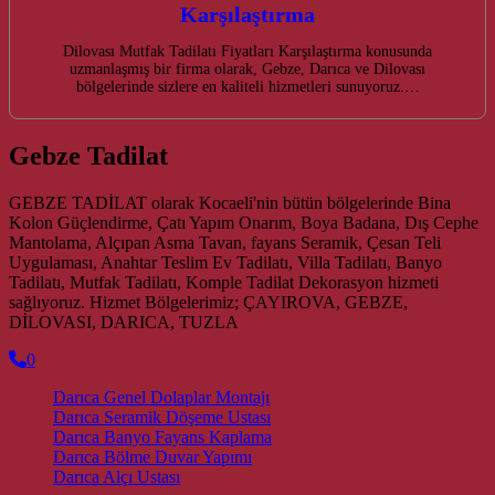
Karşılaştırma
Dilovası Mutfak Tadilatı Fiyatları Karşılaştırma konusunda
uzmanlaşmış bir firma olarak, Gebze, Darıca ve Dilovası
bölgelerinde sizlere en kaliteli hizmetleri sunuyoruz.…
Gebze Tadilat
GEBZE TADİLAT olarak Kocaeli'nin bütün bölgelerinde Bina
Kolon Güçlendirme, Çatı Yapım Onarım, Boya Badana, Dış Cephe
Mantolama, Alçıpan Asma Tavan, fayans Seramik, Çesan Teli
Uygulaması, Anahtar Teslim Ev Tadilatı, Villa Tadilatı, Banyo
Tadilatı, Mutfak Tadilatı, Komple Tadilat Dekorasyon hizmeti
sağlıyoruz. Hizmet Bölgelerimiz; ÇAYIROVA, GEBZE,
DİLOVASI, DARICA, TUZLA
0
Darıca Genel Dolaplar Montajı
Darıca Seramik Döşeme Ustası
Darıca Banyo Fayans Kaplama
Darıca Bölme Duvar Yapımı
Darıca Alçı Ustası