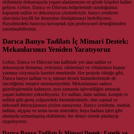
ekibimizin dokunuşuyla yaşam alanlarınızın en gözde köşeleri haline
geliyor. Gebze, Darıca ve Dilovası bölgelerinde sunduğumuz
kapsamlı tadilat ve dekorasyon çözümleriyle, banyo yenileme
sürecinizi keyifli bir deneyime dönüştürmeyi hedefliyoruz.
Hayalinizdeki banyoya kavuşmak için profesyonel desteğimizden
yararlanabilirsiniz.
Darıca Banyo Tadilatı İç Mimari Destek:
Mekanlarınızı Yeniden Yaratıyoruz
Gebze, Darıca ve Dilovası’nın kalbinde yer alan tadilat ve
dekorasyon firmamız, evlerinizi, ofislerinizi ve villalarınızı baştan
yaratma vizyonuyla hareket etmektedir. Her projede olduğu gibi,
Darıca banyo tadilatı ve iç mimari destek hizmetlerimizde de
önceliğimiz müşteri memnuniyetidir. Mekanlarınızı sadece
güzelleştirmekle kalmıyor, aynı zamanda işlevselliğini artırarak
yaşam kalitenizi yükseltiyoruz. Ev tadilatı, daire tadilatı, komple ev
tadilatı gibi geniş yelpazedeki hizmetlerimizle, tüm yapısal ve
dekoratif ihtiyaçlarınıza çözüm sunuyoruz. Banyo yenileme, mutfak
tadilatı, alçıpan ve asma tavan sistemleri, boya badana işleri gibi
alanlarda uzmanlaşmış ekibimizle, her detayı özenle planlayıp
uyguluyoruz.
Darıca Banyo Tadilatı İç Mimari Destek: Estetik ve