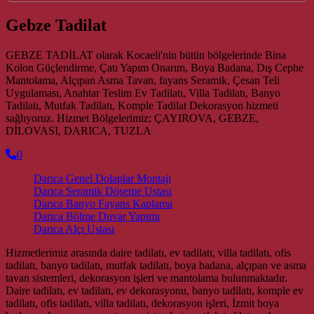
Gebze Tadilat
GEBZE TADİLAT olarak Kocaeli'nin bütün bölgelerinde Bina
Kolon Güçlendirme, Çatı Yapım Onarım, Boya Badana, Dış Cephe
Mantolama, Alçıpan Asma Tavan, fayans Seramik, Çesan Teli
Uygulaması, Anahtar Teslim Ev Tadilatı, Villa Tadilatı, Banyo
Tadilatı, Mutfak Tadilatı, Komple Tadilat Dekorasyon hizmeti
sağlıyoruz. Hizmet Bölgelerimiz; ÇAYIROVA, GEBZE,
DİLOVASI, DARICA, TUZLA
0
Darıca Genel Dolaplar Montajı
Darıca Seramik Döşeme Ustası
Darıca Banyo Fayans Kaplama
Darıca Bölme Duvar Yapımı
Darıca Alçı Ustası
Hizmetlerimiz arasında daire tadilatı, ev tadilatı, villa tadilatı, ofis
tadilatı, banyo tadilatı, mutfak tadilatı, boya badana, alçıpan ve asma
tavan sistemleri, dekorasyon işleri ve mantolama bulunmaktadır.
Daire tadilatı, ev tadilatı, ev dekorasyonu, banyo tadilatı, komple ev
tadilatı, ofis tadilatı, villa tadilatı, dekorasyon işleri, İzmit boya