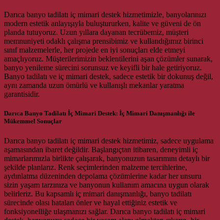
Darıca banyo tadilatı iç mimari destek hizmetimizle, banyolarınızı
modern estetik anlayışıyla buluştururken, kalite ve güveni de ön
planda tutuyoruz. Uzun yıllara dayanan tecrübemiz, müşteri
memnuniyeti odaklı çalışma prensibimiz ve kullandığımız birinci
sınıf malzemelerle, her projede en iyi sonuçları elde etmeyi
amaçlıyoruz. Müşterilerimizin beklentilerini aşan çözümler sunarak,
banyo yenileme sürecini sorunsuz ve keyifli bir hale getiriyoruz.
Banyo tadilatı ve iç mimari destek, sadece estetik bir dokunuş değil,
aynı zamanda uzun ömürlü ve kullanışlı mekanlar yaratma
garantisidir.
Darıca Banyo Tadilatı İç Mimari Destek: İç Mimari Danışmanlığı ile
Mükemmel Sonuçlar
Darıca banyo tadilatı iç mimari destek hizmetimiz, sadece uygulama
aşamasından ibaret değildir. Başlangıçtan itibaren, deneyimli iç
mimarlarımızla birlikte çalışarak, banyonuzun tasarımını detaylı bir
şekilde planlarız. Renk seçimlerinden malzeme tercihlerine,
aydınlatma düzeninden depolama çözümlerine kadar her unsuru
sizin yaşam tarzınıza ve banyonun kullanım amacına uygun olarak
belirleriz. Bu kapsamlı iç mimari danışmanlığı, banyo tadilatı
sürecinde olası hataları önler ve hayal ettiğiniz estetik ve
fonksiyonelliğe ulaşmanızı sağlar. Darıca banyo tadilatı iç mimari