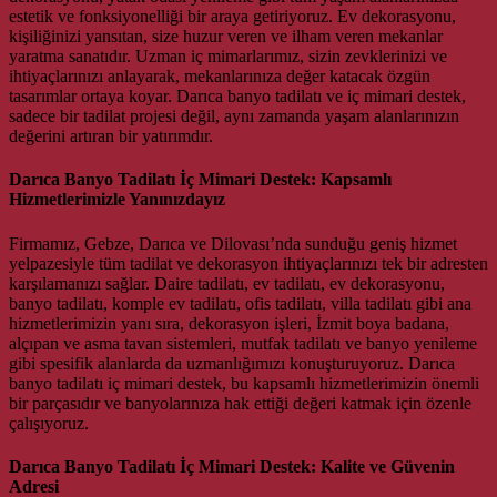
estetik ve fonksiyonelliği bir araya getiriyoruz. Ev dekorasyonu,
kişiliğinizi yansıtan, size huzur veren ve ilham veren mekanlar
yaratma sanatıdır. Uzman iç mimarlarımız, sizin zevklerinizi ve
ihtiyaçlarınızı anlayarak, mekanlarınıza değer katacak özgün
tasarımlar ortaya koyar. Darıca banyo tadilatı ve iç mimari destek,
sadece bir tadilat projesi değil, aynı zamanda yaşam alanlarınızın
değerini artıran bir yatırımdır.
Darıca Banyo Tadilatı İç Mimari Destek: Kapsamlı
Hizmetlerimizle Yanınızdayız
Firmamız, Gebze, Darıca ve Dilovası’nda sunduğu geniş hizmet
yelpazesiyle tüm tadilat ve dekorasyon ihtiyaçlarınızı tek bir adresten
karşılamanızı sağlar. Daire tadilatı, ev tadilatı, ev dekorasyonu,
banyo tadilatı, komple ev tadilatı, ofis tadilatı, villa tadilatı gibi ana
hizmetlerimizin yanı sıra, dekorasyon işleri, İzmit boya badana,
alçıpan ve asma tavan sistemleri, mutfak tadilatı ve banyo yenileme
gibi spesifik alanlarda da uzmanlığımızı konuşturuyoruz. Darıca
banyo tadilatı iç mimari destek, bu kapsamlı hizmetlerimizin önemli
bir parçasıdır ve banyolarınıza hak ettiği değeri katmak için özenle
çalışıyoruz.
Darıca Banyo Tadilatı İç Mimari Destek: Kalite ve Güvenin
Adresi