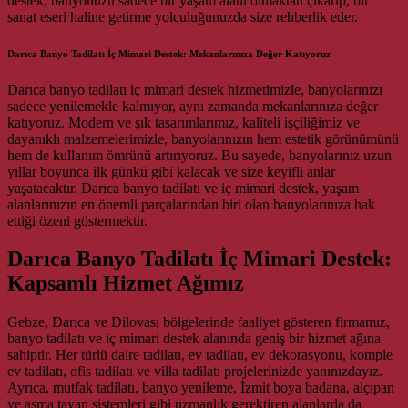
destek, banyonuzu sadece bir yaşam alanı olmaktan çıkarıp, bir
sanat eseri haline getirme yolculuğunuzda size rehberlik eder.
Darıca Banyo Tadilatı İç Mimari Destek: Mekanlarınıza Değer Katıyoruz
Darıca banyo tadilatı iç mimari destek hizmetimizle, banyolarınızı
sadece yenilemekle kalmıyor, aynı zamanda mekanlarınıza değer
katıyoruz. Modern ve şık tasarımlarımız, kaliteli işçiliğimiz ve
dayanıklı malzemelerimizle, banyolarınızın hem estetik görünümünü
hem de kullanım ömrünü artırıyoruz. Bu sayede, banyolarınız uzun
yıllar boyunca ilk günkü gibi kalacak ve size keyifli anlar
yaşatacaktır. Darıca banyo tadilatı ve iç mimari destek, yaşam
alanlarınızın en önemli parçalarından biri olan banyolarınıza hak
ettiği özeni göstermektir.
Darıca Banyo Tadilatı İç Mimari Destek:
Kapsamlı Hizmet Ağımız
Gebze, Darıca ve Dilovası bölgelerinde faaliyet gösteren firmamız,
banyo tadilatı ve iç mimari destek alanında geniş bir hizmet ağına
sahiptir. Her türlü daire tadilatı, ev tadilatı, ev dekorasyonu, komple
ev tadilatı, ofis tadilatı ve villa tadilatı projelerinizde yanınızdayız.
Ayrıca, mutfak tadilatı, banyo yenileme, İzmit boya badana, alçıpan
ve asma tavan sistemleri gibi uzmanlık gerektiren alanlarda da