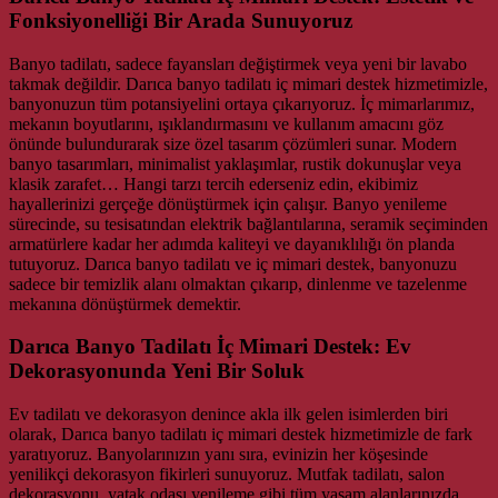
Fonksiyonelliği Bir Arada Sunuyoruz
Banyo tadilatı, sadece fayansları değiştirmek veya yeni bir lavabo
takmak değildir. Darıca banyo tadilatı iç mimari destek hizmetimizle,
banyonuzun tüm potansiyelini ortaya çıkarıyoruz. İç mimarlarımız,
mekanın boyutlarını, ışıklandırmasını ve kullanım amacını göz
önünde bulundurarak size özel tasarım çözümleri sunar. Modern
banyo tasarımları, minimalist yaklaşımlar, rustik dokunuşlar veya
klasik zarafet… Hangi tarzı tercih ederseniz edin, ekibimiz
hayallerinizi gerçeğe dönüştürmek için çalışır. Banyo yenileme
sürecinde, su tesisatından elektrik bağlantılarına, seramik seçiminden
armatürlere kadar her adımda kaliteyi ve dayanıklılığı ön planda
tutuyoruz. Darıca banyo tadilatı ve iç mimari destek, banyonuzu
sadece bir temizlik alanı olmaktan çıkarıp, dinlenme ve tazelenme
mekanına dönüştürmek demektir.
Darıca Banyo Tadilatı İç Mimari Destek: Ev
Dekorasyonunda Yeni Bir Soluk
Ev tadilatı ve dekorasyon denince akla ilk gelen isimlerden biri
olarak, Darıca banyo tadilatı iç mimari destek hizmetimizle de fark
yaratıyoruz. Banyolarınızın yanı sıra, evinizin her köşesinde
yenilikçi dekorasyon fikirleri sunuyoruz. Mutfak tadilatı, salon
dekorasyonu, yatak odası yenileme gibi tüm yaşam alanlarınızda