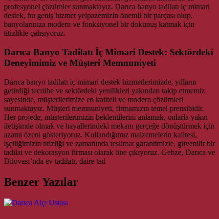
profesyonel çözümler sunmaktayız. Darıca banyo tadilatı iç mimari
destek, bu geniş hizmet yelpazemizin önemli bir parçası olup,
banyolarınıza modern ve fonksiyonel bir dokunuş katmak için
titizlikle çalışıyoruz.
Darıca Banyo Tadilatı İç Mimari Destek: Sektördeki
Deneyimimiz ve Müşteri Memnuniyeti
Darıca banyo tadilatı iç mimari destek hizmetlerimizde, yılların
getirdiği tecrübe ve sektördeki yenilikleri yakından takip etmemiz
sayesinde, müşterilerimize en kaliteli ve modern çözümleri
sunmaktayız. Müşteri memnuniyeti, firmamızın temel prensibidir.
Her projede, müşterilerimizin beklentilerini anlamak, onlarla yakın
iletişimde olmak ve hayallerindeki mekanı gerçeğe dönüştürmek için
azami özeni gösteriyoruz. Kullandığımız malzemelerin kalitesi,
işçiliğimizin titizliği ve zamanında teslimat garantimizle, güvenilir bir
tadilat ve dekorasyon firması olarak öne çıkıyoruz. Gebze, Darıca ve
Dilovası’nda ev tadilatı, daire tad
Benzer Yazılar