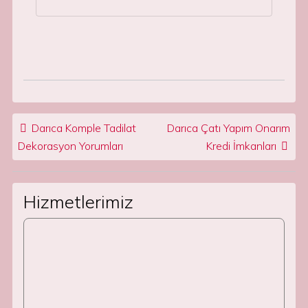
Post navigation
Darıca Komple Tadilat
Darıca Çatı Yapım Onarım
Dekorasyon Yorumları
Kredi İmkanları
Hizmetlerimiz