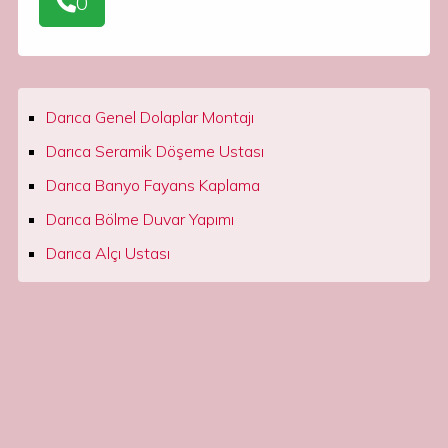
0
Darıca Genel Dolaplar Montajı
Darıca Seramik Döşeme Ustası
Darıca Banyo Fayans Kaplama
Darıca Bölme Duvar Yapımı
Darıca Alçı Ustası