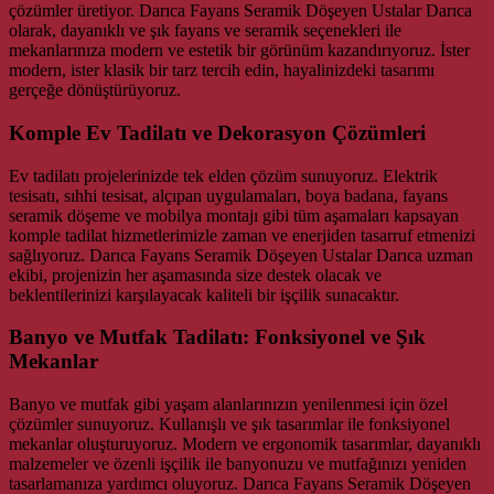
çözümler üretiyor. Darıca Fayans Seramik Döşeyen Ustalar Darıca
olarak, dayanıklı ve şık fayans ve seramik seçenekleri ile
mekanlarınıza modern ve estetik bir görünüm kazandırıyoruz. İster
modern, ister klasik bir tarz tercih edin, hayalinizdeki tasarımı
gerçeğe dönüştürüyoruz.
Komple Ev Tadilatı ve Dekorasyon Çözümleri
Ev tadilatı projelerinizde tek elden çözüm sunuyoruz. Elektrik
tesisatı, sıhhi tesisat, alçıpan uygulamaları, boya badana, fayans
seramik döşeme ve mobilya montajı gibi tüm aşamaları kapsayan
komple tadilat hizmetlerimizle zaman ve enerjiden tasarruf etmenizi
sağlıyoruz. Darıca Fayans Seramik Döşeyen Ustalar Darıca uzman
ekibi, projenizin her aşamasında size destek olacak ve
beklentilerinizi karşılayacak kaliteli bir işçilik sunacaktır.
Banyo ve Mutfak Tadilatı: Fonksiyonel ve Şık
Mekanlar
Banyo ve mutfak gibi yaşam alanlarınızın yenilenmesi için özel
çözümler sunuyoruz. Kullanışlı ve şık tasarımlar ile fonksiyonel
mekanlar oluşturuyoruz. Modern ve ergonomik tasarımlar, dayanıklı
malzemeler ve özenli işçilik ile banyonuzu ve mutfağınızı yeniden
tasarlamanıza yardımcı oluyoruz. Darıca Fayans Seramik Döşeyen