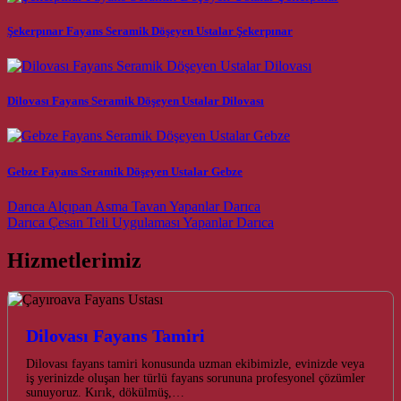
Şekerpınar Fayans Seramik Döşeyen Ustalar Şekerpınar
Dilovası Fayans Seramik Döşeyen Ustalar Dilovası
Gebze Fayans Seramik Döşeyen Ustalar Gebze
Post navigation
Darıca Alçıpan Asma Tavan Yapanlar Darıca
Darıca Çesan Teli Uygulaması Yapanlar Darıca
Hizmetlerimiz
Dilovası Fayans Tamiri
Dilovası fayans tamiri konusunda uzman ekibimizle, evinizde veya
iş yerinizde oluşan her türlü fayans sorununa profesyonel çözümler
sunuyoruz. Kırık, dökülmüş,…