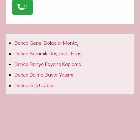
0
Darıca Genel Dolaplar Montajı
Darıca Seramik Döşeme Ustası
Darıca Banyo Fayans Kaplama
Darıca Bölme Duvar Yapımı
Darıca Alçı Ustası