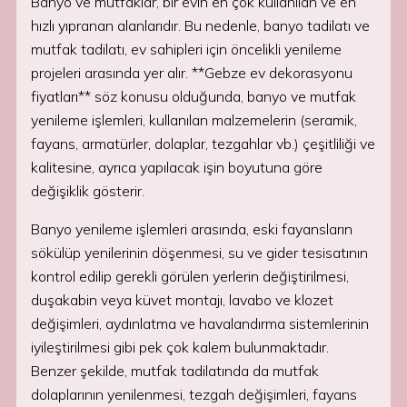
Banyo ve mutfaklar, bir evin en çok kullanılan ve en
hızlı yıpranan alanlarıdır. Bu nedenle, banyo tadilatı ve
mutfak tadilatı, ev sahipleri için öncelikli yenileme
projeleri arasında yer alır. **Gebze ev dekorasyonu
fiyatları** söz konusu olduğunda, banyo ve mutfak
yenileme işlemleri, kullanılan malzemelerin (seramik,
fayans, armatürler, dolaplar, tezgahlar vb.) çeşitliliği ve
kalitesine, ayrıca yapılacak işin boyutuna göre
değişiklik gösterir.
Banyo yenileme işlemleri arasında, eski fayansların
sökülüp yenilerinin döşenmesi, su ve gider tesisatının
kontrol edilip gerekli görülen yerlerin değiştirilmesi,
duşakabin veya küvet montajı, lavabo ve klozet
değişimleri, aydınlatma ve havalandırma sistemlerinin
iyileştirilmesi gibi pek çok kalem bulunmaktadır.
Benzer şekilde, mutfak tadilatında da mutfak
dolaplarının yenilenmesi, tezgah değişimleri, fayans