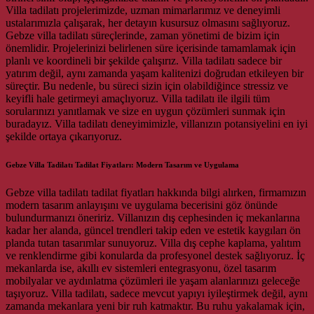
Villa tadilatı projelerimizde, uzman mimarlarımız ve deneyimli
ustalarımızla çalışarak, her detayın kusursuz olmasını sağlıyoruz.
Gebze villa tadilatı süreçlerinde, zaman yönetimi de bizim için
önemlidir. Projelerinizi belirlenen süre içerisinde tamamlamak için
planlı ve koordineli bir şekilde çalışırız. Villa tadilatı sadece bir
yatırım değil, aynı zamanda yaşam kalitenizi doğrudan etkileyen bir
süreçtir. Bu nedenle, bu süreci sizin için olabildiğince stressiz ve
keyifli hale getirmeyi amaçlıyoruz. Villa tadilatı ile ilgili tüm
sorularınızı yanıtlamak ve size en uygun çözümleri sunmak için
buradayız. Villa tadilatı deneyimimizle, villanızın potansiyelini en iyi
şekilde ortaya çıkarıyoruz.
Gebze Villa Tadilatı Tadilat Fiyatları: Modern Tasarım ve Uygulama
Gebze villa tadilatı tadilat fiyatları hakkında bilgi alırken, firmamızın
modern tasarım anlayışını ve uygulama becerisini göz önünde
bulundurmanızı öneririz. Villanızın dış cephesinden iç mekanlarına
kadar her alanda, güncel trendleri takip eden ve estetik kaygıları ön
planda tutan tasarımlar sunuyoruz. Villa dış cephe kaplama, yalıtım
ve renklendirme gibi konularda da profesyonel destek sağlıyoruz. İç
mekanlarda ise, akıllı ev sistemleri entegrasyonu, özel tasarım
mobilyalar ve aydınlatma çözümleri ile yaşam alanlarınızı geleceğe
taşıyoruz. Villa tadilatı, sadece mevcut yapıyı iyileştirmek değil, aynı
zamanda mekanlara yeni bir ruh katmaktır. Bu ruhu yakalamak için,