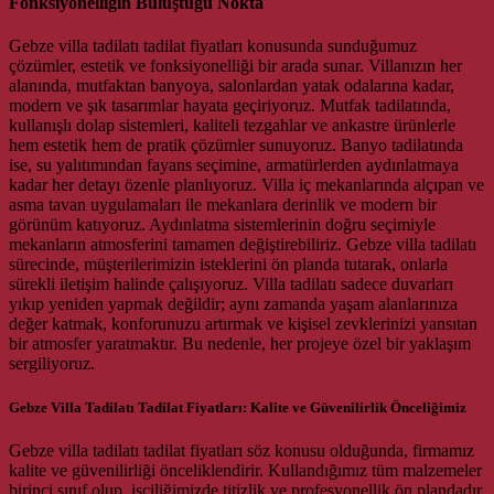
Fonksiyonelliğin Buluştuğu Nokta
Gebze villa tadilatı tadilat fiyatları konusunda sunduğumuz
çözümler, estetik ve fonksiyonelliği bir arada sunar. Villanızın her
alanında, mutfaktan banyoya, salonlardan yatak odalarına kadar,
modern ve şık tasarımlar hayata geçiriyoruz. Mutfak tadilatında,
kullanışlı dolap sistemleri, kaliteli tezgahlar ve ankastre ürünlerle
hem estetik hem de pratik çözümler sunuyoruz. Banyo tadilatında
ise, su yalıtımından fayans seçimine, armatürlerden aydınlatmaya
kadar her detayı özenle planlıyoruz. Villa iç mekanlarında alçıpan ve
asma tavan uygulamaları ile mekanlara derinlik ve modern bir
görünüm katıyoruz. Aydınlatma sistemlerinin doğru seçimiyle
mekanların atmosferini tamamen değiştirebiliriz. Gebze villa tadilatı
sürecinde, müşterilerimizin isteklerini ön planda tutarak, onlarla
sürekli iletişim halinde çalışıyoruz. Villa tadilatı sadece duvarları
yıkıp yeniden yapmak değildir; aynı zamanda yaşam alanlarınıza
değer katmak, konforunuzu artırmak ve kişisel zevklerinizi yansıtan
bir atmosfer yaratmaktır. Bu nedenle, her projeye özel bir yaklaşım
sergiliyoruz.
Gebze Villa Tadilatı Tadilat Fiyatları: Kalite ve Güvenilirlik Önceliğimiz
Gebze villa tadilatı tadilat fiyatları söz konusu olduğunda, firmamız
kalite ve güvenilirliği önceliklendirir. Kullandığımız tüm malzemeler
birinci sınıf olup, işçiliğimizde titizlik ve profesyonellik ön plandadır.