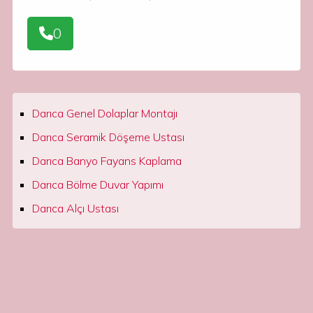
0
Darıca Genel Dolaplar Montajı
Darıca Seramik Döşeme Ustası
Darıca Banyo Fayans Kaplama
Darıca Bölme Duvar Yapımı
Darıca Alçı Ustası